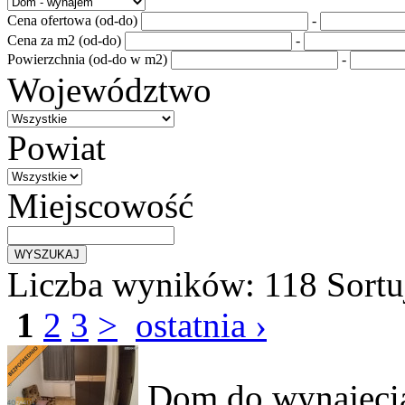
Cena ofertowa (od-do)
-
Cena za m2 (od-do)
-
Powierzchnia (od-do w m2)
-
Województwo
Powiat
Miejscowość
Liczba wyników:
118
Sortu
1
2
3
>
ostatnia ›
Dom do wynajęc