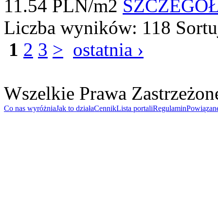
11.54 PLN/m2
SZCZEGÓ
Liczba wyników:
118
Sortu
1
2
3
>
ostatnia ›
Wszelkie Prawa Zastrzeżon
Co nas wyróżnia
Jak to działa
Cennik
Lista portali
Regulamin
Powiązan