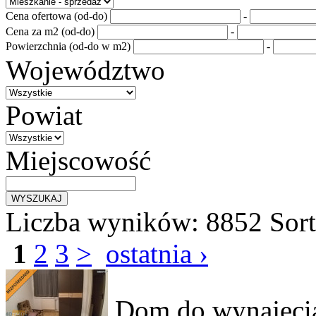
Cena ofertowa (od-do)
-
Cena za m2 (od-do)
-
Powierzchnia (od-do w m2)
-
Województwo
Powiat
Miejscowość
Liczba wyników:
8852
Sor
1
2
3
>
ostatnia ›
Dom do wynajęc