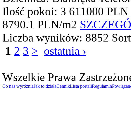
Ilość pokoi: 3
611000 PLN
8790.1 PLN/m2
SZCZEG
Liczba wyników:
8852
Sor
1
2
3
>
ostatnia ›
Wszelkie Prawa Zastrzeżon
Co nas wyróżnia
Jak to działa
Cennik
Lista portali
Regulamin
Powiązan