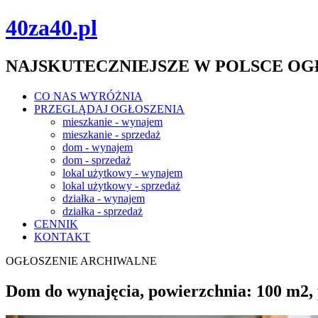
40za40.pl
NAJSKUTECZNIEJSZE W POLSCE O
CO NAS WYRÓŻNIA
PRZEGLĄDAJ OGŁOSZENIA
mieszkanie - wynajem
mieszkanie - sprzedaż
dom - wynajem
dom - sprzedaż
lokal użytkowy - wynajem
lokal użytkowy - sprzedaż
działka - wynajem
działka - sprzedaż
CENNIK
KONTAKT
OGŁOSZENIE ARCHIWALNE
Dom do wynajęcia, powierzchnia: 100 m2, 