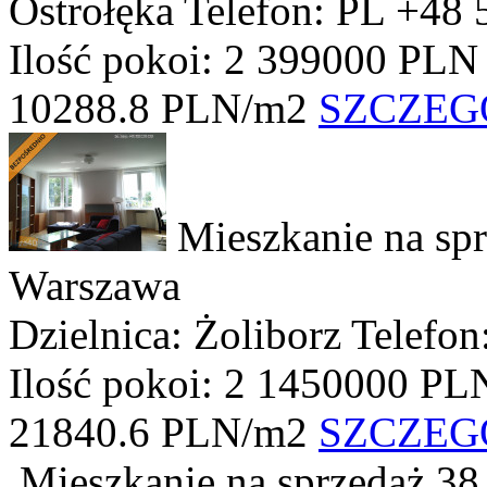
Ostrołęka
Telefon: PL +48 
Ilość pokoi: 2
399000 PLN
10288.8 PLN/m2
SZCZEG
Mieszkanie na sp
Warszawa
Dzielnica: Żoliborz
Telefon
Ilość pokoi: 2
1450000 PL
21840.6 PLN/m2
SZCZEG
Mieszkanie na sprzedaż
38