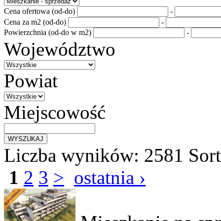
Cena ofertowa (od-do)
-
Cena za m2 (od-do)
-
Powierzchnia (od-do w m2)
-
Województwo
Powiat
Miejscowość
Liczba wyników:
2581
Sor
1
2
3
>
ostatnia ›