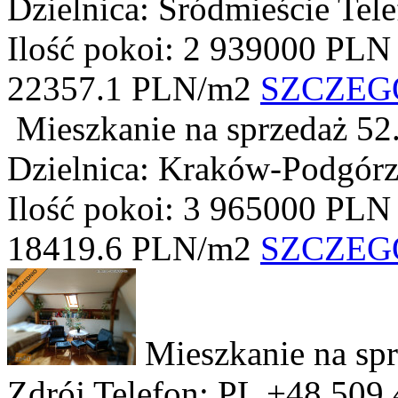
Dzielnica: Śródmieście
Tel
Ilość pokoi: 2
939000 PLN
22357.1 PLN/m2
SZCZEG
Mieszkanie na sprzedaż
52
Dzielnica: Kraków-Podgór
Ilość pokoi: 3
965000 PLN
18419.6 PLN/m2
SZCZEG
Mieszkanie na sp
Zdrój
Telefon: PL +48 509