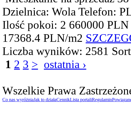
Dzielnica: Wola
Telefon: P
Ilość pokoi: 2
660000 PLN
17368.4 PLN/m2
SZCZEG
Liczba wyników:
2581
Sor
1
2
3
>
ostatnia ›
Wszelkie Prawa Zastrzeżon
Co nas wyróżnia
Jak to działa
Cennik
Lista portali
Regulamin
Powiązan