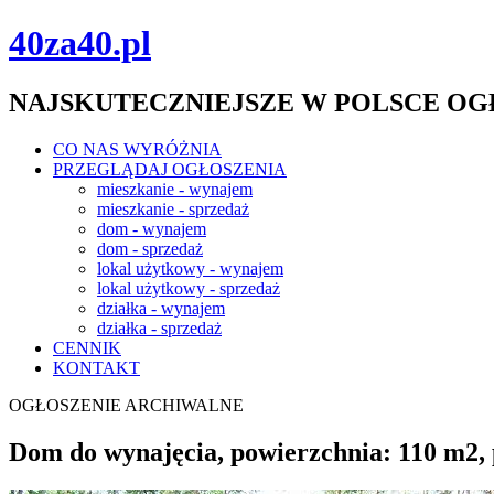
40za40.pl
NAJSKUTECZNIEJSZE W POLSCE O
CO NAS WYRÓŻNIA
PRZEGLĄDAJ OGŁOSZENIA
mieszkanie - wynajem
mieszkanie - sprzedaż
dom - wynajem
dom - sprzedaż
lokal użytkowy - wynajem
lokal użytkowy - sprzedaż
działka - wynajem
działka - sprzedaż
CENNIK
KONTAKT
OGŁOSZENIE ARCHIWALNE
Dom do wynajęcia, powierzchnia: 110 m2, 