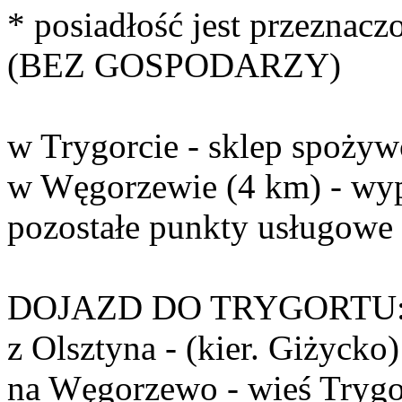
* posiadłość jest przeznac
(BEZ GOSPODARZY)
w Trygorcie - sklep spożyw
w Węgorzewie (4 km) - wyp
pozostałe punkty usługowe
DOJAZD DO TRYGORTU
z Olsztyna - (kier. Giżycko
na Węgorzewo - wieś Trygo