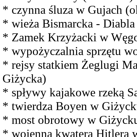
* czynna śluza w Gujach (o
* wieża Bismarcka - Diabl
* Zamek Krzyżacki w Węgo
* wypożyczalnia sprzętu 
* rejsy statkiem Żeglugi M
Giżycka)
* spływy kajakowe rzeką S
* twierdza Boyen w Giżyck
* most obrotowy w Giżyck
* wojenna kwatera Hitlera 