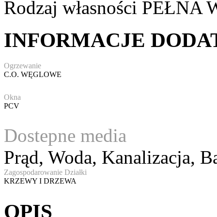
Rodzaj własności
PEŁNA 
INFORMACJE DOD
Ogrzewanie
C.O. WĘGLOWE
Okna
PCV
Dostepne media
Prąd, Woda, Kanalizacja,
Ba
Zagospodarowanie Działki
KRZEWY I DRZEWA
OPIS