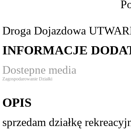
Po
Droga Dojazdowa
UTWAR
INFORMACJE DOD
Dostepne media
Zagospodarowanie Działki
OPIS
sprzedam działkę rekreacyj