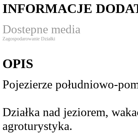
INFORMACJE DOD
Dostepne media
Zagospodarowanie Działki
OPIS
Pojezierze południowo-pom
Działka nad jeziorem, wakac
agroturystyka.