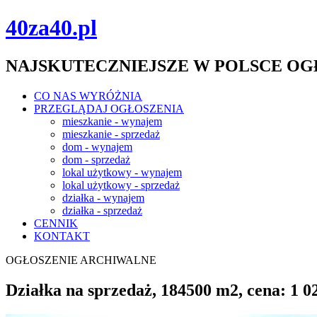
40za40.pl
NAJSKUTECZNIEJSZE W POLSCE O
CO NAS WYRÓŻNIA
PRZEGLĄDAJ OGŁOSZENIA
mieszkanie - wynajem
mieszkanie - sprzedaż
dom - wynajem
dom - sprzedaż
lokal użytkowy - wynajem
lokal użytkowy - sprzedaż
działka - wynajem
działka - sprzedaż
CENNIK
KONTAKT
OGŁOSZENIE ARCHIWALNE
Działka na sprzedaż, 184500 m2, cena: 1 0