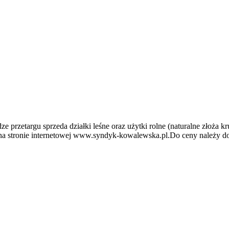
rzetargu sprzeda działki leśne oraz użytki rolne (naturalne złoża k
t na stronie internetowej www.syndyk-kowalewska.pl.Do ceny należy 