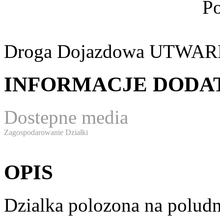
Po
Droga Dojazdowa
UTWAR
INFORMACJE DOD
Dostepne media
Zagospodarowanie Działki
OPIS
Dzialka polozona na polud