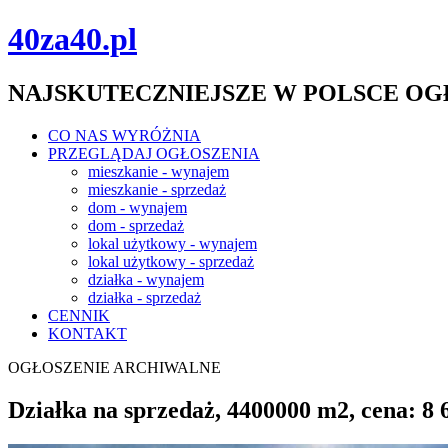
40za40.pl
NAJSKUTECZNIEJSZE W POLSCE O
CO NAS WYRÓŻNIA
PRZEGLĄDAJ OGŁOSZENIA
mieszkanie - wynajem
mieszkanie - sprzedaż
dom - wynajem
dom - sprzedaż
lokal użytkowy - wynajem
lokal użytkowy - sprzedaż
działka - wynajem
działka - sprzedaż
CENNIK
KONTAKT
OGŁOSZENIE ARCHIWALNE
Działka na sprzedaż, 4400000 m2, cena: 8 