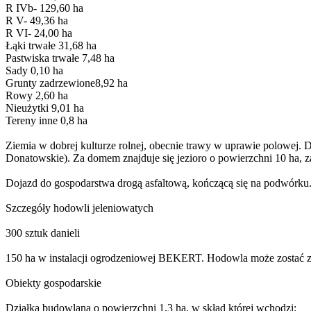
R IVb- 129,60 ha
R V- 49,36 ha
R VI- 24,00 ha
Łąki trwałe 31,68 ha
Pastwiska trwałe 7,48 ha
Sady 0,10 ha
Grunty zadrzewione8,92 ha
Rowy 2,60 ha
Nieużytki 9,01 ha
Tereny inne 0,8 ha
Ziemia w dobrej kulturze rolnej, obecnie trawy w uprawie polowej. D
Donatowskie). Za domem znajduje się jezioro o powierzchni 10 ha, z
Dojazd do gospodarstwa drogą asfaltową, kończącą się na podwórku
Szczegóły hodowli jeleniowatych
300 sztuk danieli
150 ha w instalacji ogrodzeniowej BEKERT. Hodowla może zostać zl
Obiekty gospodarskie
Działka budowlana o powierzchni 1,3 ha, w skład której wchodzi: