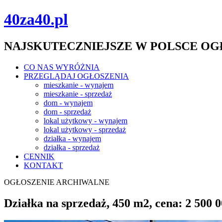
40za40.pl
NAJSKUTECZNIEJSZE W POLSCE O
CO NAS WYRÓŻNIA
PRZEGLĄDAJ OGŁOSZENIA
mieszkanie - wynajem
mieszkanie - sprzedaż
dom - wynajem
dom - sprzedaż
lokal użytkowy - wynajem
lokal użytkowy - sprzedaż
działka - wynajem
działka - sprzedaż
CENNIK
KONTAKT
OGŁOSZENIE ARCHIWALNE
Działka na sprzedaż, 450 m2, cena: 2 500