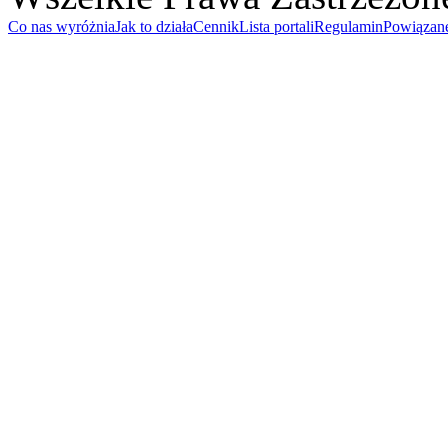
Co nas wyróżnia
Jak to działa
Cennik
Lista portali
Regulamin
Powiązan