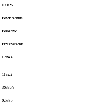
Nr KW
Powierzchnia
Położenie
Przeznaczenie
Cena zł
1192/2
36336/3
0,5380