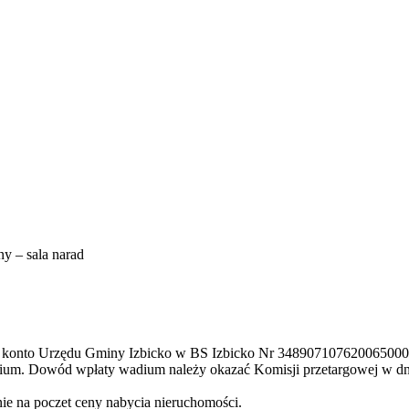
ny – sala narad
 na konto Urzędu Gminy Izbicko w BS Izbicko Nr 3489071076200650
adium. Dowód wpłaty wadium należy okazać Komisji przetargowej w dni
ie na poczet ceny nabycia nieruchomości.