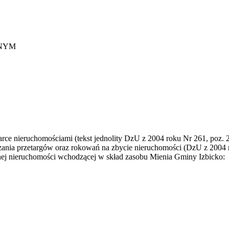
ONYM
darce nieruchomościami (tekst jednolity DzU z 2004 roku Nr 261, poz
zania przetargów oraz rokowań na zbycie nieruchomości (DzU z 2004 
onej nieruchomości wchodzącej w skład zasobu Mienia Gminy Izbicko: