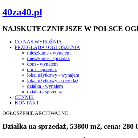
40za40.pl
NAJSKUTECZNIEJSZE W POLSCE O
CO NAS WYRÓŻNIA
PRZEGLĄDAJ OGŁOSZENIA
mieszkanie - wynajem
mieszkanie - sprzedaż
dom - wynajem
dom - sprzedaż
lokal użytkowy - wynajem
lokal użytkowy - sprzedaż
działka - wynajem
działka - sprzedaż
CENNIK
KONTAKT
OGŁOSZENIE ARCHIWALNE
Działka na sprzedaż, 53800 m2, cena: 280 