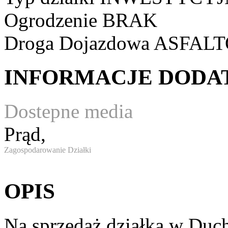
Ogrodzenie
BRAK
Droga Dojazdowa
ASFAL
INFORMACJE DOD
Dostepne media
Prąd,
Zagospodarowanie Działki
OPIS
Na sprzedaż działka w Duc