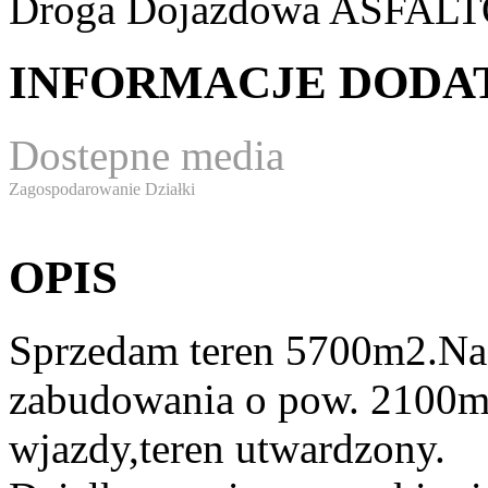
Droga Dojazdowa
ASFAL
INFORMACJE DOD
Dostepne media
Zagospodarowanie Działki
OPIS
Sprzedam teren 5700m2.Na t
zabudowania o pow. 2100m
wjazdy,teren utwardzony.