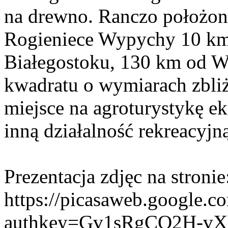
na drewno. Ranczo położon
Rogieniece Wypychy 10 km
Białegostoku, 130 km od Wa
kwadratu o wymiarach zbli
miejsce na agroturystykę ek
inną działalność rekreacyjn
Prezentacja zdjęc na stronie
https://picasaweb.google.c
authkey=Gv1sRgCO2H-vX