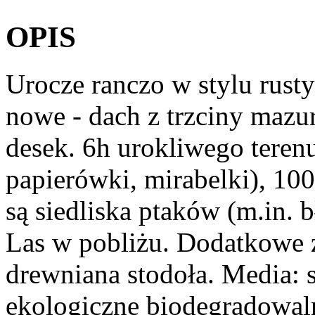
OPIS
Urocze ranczo w stylu rust
nowe - dach z trzciny mazur
desek. 6h urokliwego terenu
papierówki, mirabelki), 100-
są siedliska ptaków (m.in. b
Las w pobliżu. Dodatkowe z
drewniana stodoła. Media: 
ekologiczne biodegradowaln