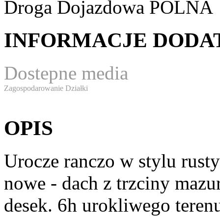
Droga Dojazdowa
POLNA
INFORMACJE DOD
Dostepne media
Zagospodarowanie Działki
OPIS
Urocze ranczo w stylu rust
nowe - dach z trzciny mazur
desek. 6h urokliwego terenu