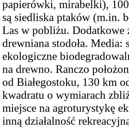
papierówki, mirabelki), 100-
są siedliska ptaków (m.in. b
Las w pobliżu. Dodatkowe z
drewniana stodoła. Media: 
ekologiczne biodegradowaln
na drewno. Ranczo położon
od Białegostoku, 130 km od
kwadratu o wymiarach zbli
miejsce na agroturystykę ek
inną działalność rekreacyjn