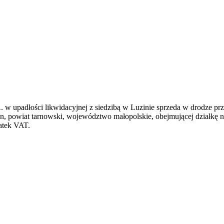
łości likwidacyjnej z siedzibą w Luzinie sprzeda w drodze prze
, powiat tarnowski, województwo małopolskie, obejmującej działkę 
atek VAT.