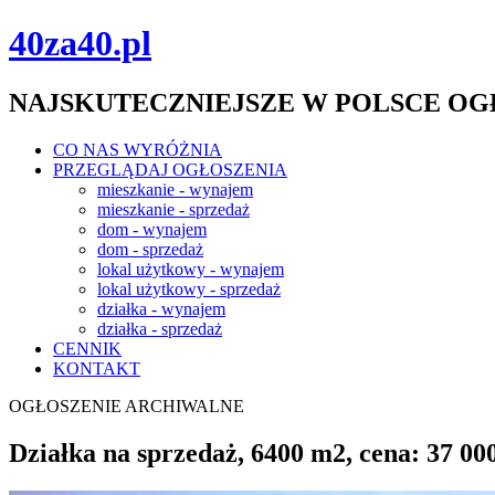
40za40.pl
NAJSKUTECZNIEJSZE W POLSCE O
CO NAS WYRÓŻNIA
PRZEGLĄDAJ OGŁOSZENIA
mieszkanie - wynajem
mieszkanie - sprzedaż
dom - wynajem
dom - sprzedaż
lokal użytkowy - wynajem
lokal użytkowy - sprzedaż
działka - wynajem
działka - sprzedaż
CENNIK
KONTAKT
OGŁOSZENIE ARCHIWALNE
Działka na sprzedaż, 6400 m2, cena: 37 0