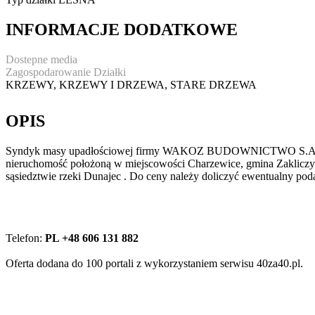
INFORMACJE DODATKOWE
Dostepne media
Zagospodarowanie Działki
KRZEWY, KRZEWY I DRZEWA, STARE DRZEWA
OPIS
Syndyk masy upadłościowej firmy WAKOZ BUDOWNICTWO S.A. w upad
nieruchomość położoną w miejscowości Charzewice, gmina Zakliczyn
sąsiedztwie rzeki Dunajec . Do ceny należy doliczyć ewentualny pod
Telefon:
PL +48 606 131 882
Oferta dodana do 100 portali z wykorzystaniem serwisu 40za40.pl.