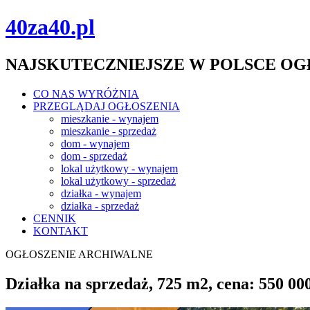
40za40.pl
NAJSKUTECZNIEJSZE W POLSCE O
CO NAS WYRÓŻNIA
PRZEGLĄDAJ OGŁOSZENIA
mieszkanie - wynajem
mieszkanie - sprzedaż
dom - wynajem
dom - sprzedaż
lokal użytkowy - wynajem
lokal użytkowy - sprzedaż
działka - wynajem
działka - sprzedaż
CENNIK
KONTAKT
OGŁOSZENIE ARCHIWALNE
Działka na sprzedaż, 725 m2, cena: 550 00