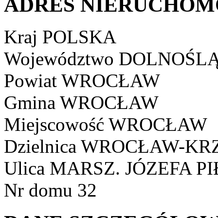
ADRES NIERUCHOM
Kraj
POLSKA
Województwo
DOLNOŚLĄ
Powiat
WROCŁAW
Gmina
WROCŁAW
Miejscowość
WROCŁAW
Dzielnica
WROCŁAW-KR
Ulica
MARSZ. JÓZEFA P
Nr domu
32