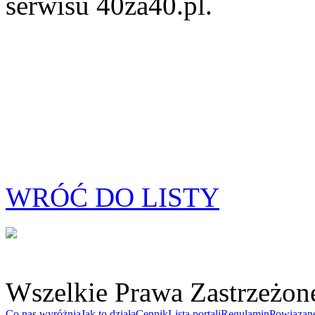
serwisu 40za40.pl.
WRÓĆ DO LISTY
Wszelkie Prawa Zastrzeżon
Co nas wyróżnia
Jak to działa
Cennik
Lista portali
Regulamin
Powiązan