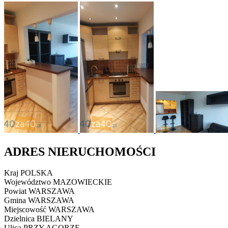
ADRES NIERUCHOMOŚCI
Kraj
POLSKA
Województwo
MAZOWIECKIE
Powiat
WARSZAWA
Gmina
WARSZAWA
Miejscowość
WARSZAWA
Dzielnica
BIELANY
Ulica
PRZY AGORZE