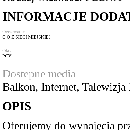
INFORMACJE DOD
Ogrzewanie
C.O Z SIECI MIEJSKIEJ
Okna
PCV
Dostepne media
Balkon, Internet, Talewizj
OPIS
Oferujemy do wynajęcia pr