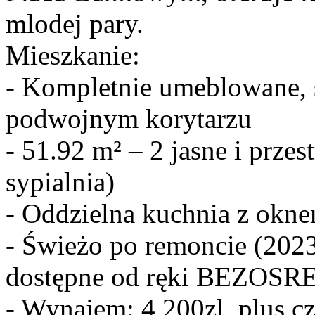
mlodej pary.
Mieszkanie:
- Kompletnie umeblowane, 
podwojnym korytarzu
- 51.92 m² – 2 jasne i przes
sypialnia)
- Oddzielna kuchnia z okn
- Świeżo po remoncie (2023
dostępne od ręki BEZO
- Wynajem: 4,200zl, plus cz