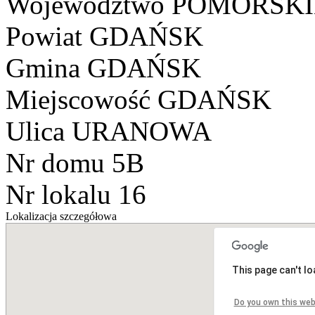
Województwo
POMORSKI
Powiat
GDAŃSK
Gmina
GDAŃSK
Miejscowość
GDAŃSK
Ulica
URANOWA
Nr domu
5B
Nr lokalu
16
Lokalizacja szczegółowa
This page can't l
Do you own this web