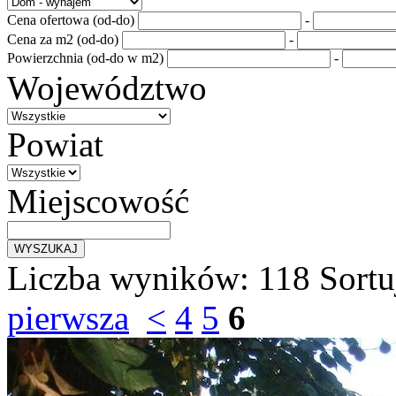
Cena ofertowa (od-do)
-
Cena za m2 (od-do)
-
Powierzchnia (od-do w m2)
-
Województwo
Powiat
Miejscowość
Liczba wyników:
118
Sortu
pierwsza
<
4
5
6