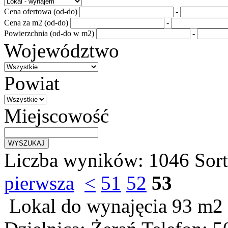
Cena ofertowa (od-do)
-
Cena za m2 (od-do)
-
Powierzchnia (od-do w m2)
-
Województwo
Powiat
Miejscowość
Liczba wyników:
1046
Sor
pierwsza
<
51
52
53
Lokal do wynajęcia
93 m2