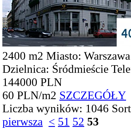
2400 m2
Miasto: Warszawa
Dzielnica: Śródmieście
Tel
144000 PLN
60 PLN/m2
SZCZEGÓŁY
Liczba wyników:
1046
Sor
pierwsza
<
51
52
53