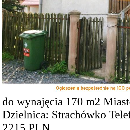
do wynajęcia
170 m2
Miast
Dzielnica: Strachówko
Tele
2215 PLN