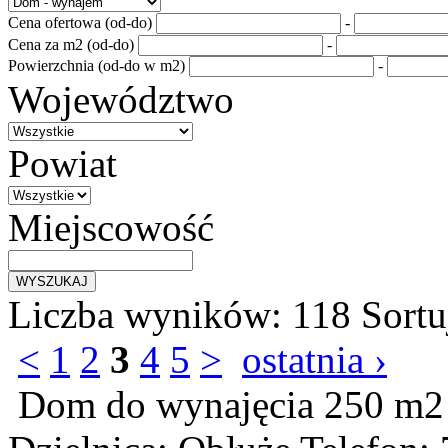
Cena ofertowa (od-do)
-
Cena za m2 (od-do)
-
Powierzchnia (od-do w m2)
-
Województwo
Powiat
Miejscowość
Liczba wyników:
118
Sortu
<
1
2
3
4
5
>
ostatnia ›
Dom do wynajęcia
250 m2