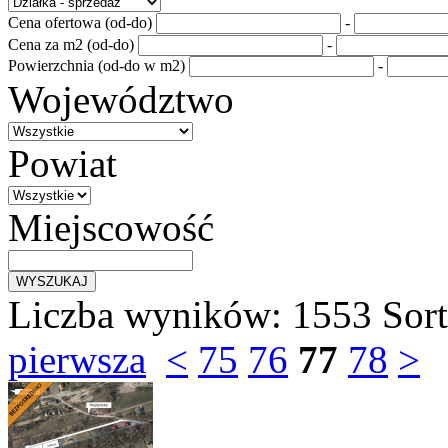
Cena ofertowa (od-do)
-
Cena za m2 (od-do)
-
Powierzchnia (od-do w m2)
-
Województwo
Powiat
Miejscowość
Liczba wyników:
1553
Sor
pierwsza
<
75
76
77
78
>