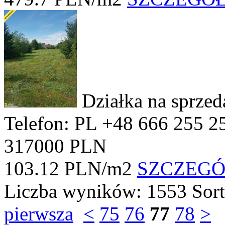
Działka na sprze
Telefon: PL +48 666 255 2
317000 PLN
103.12 PLN/m2
SZCZEG
Liczba wyników:
1553
Sor
pierwsza
<
75
76
77
78
>