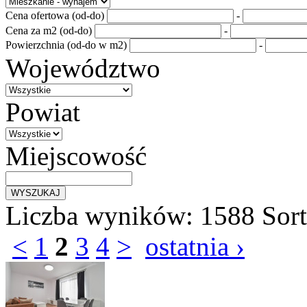
Cena ofertowa (od-do)
-
Cena za m2 (od-do)
-
Powierzchnia (od-do w m2)
-
Województwo
Powiat
Miejscowość
Liczba wyników:
1588
Sor
<
1
2
3
4
>
ostatnia ›