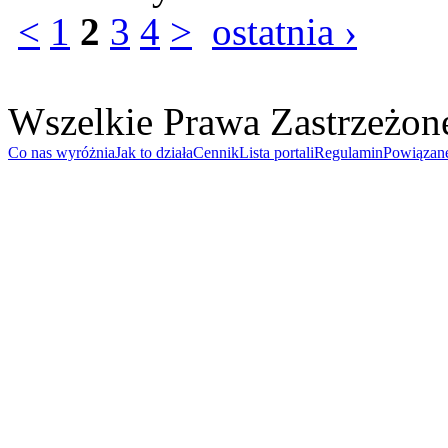
<
1
2
3
4
>
ostatnia ›
Wszelkie Prawa Zastrzeżon
Co nas wyróżnia
Jak to działa
Cennik
Lista portali
Regulamin
Powiązan